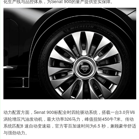
化生产线与品控体系，为Senat 900的量产提供坚实保障。
动力配置方面，Senat 900标配全时四轮驱动系统，搭载一台3.0升V6
涡轮增压汽油发动机，最大功率326马力，峰值扭矩450牛?米。传动
系统匹配8 速自动变速箱，官方零百加速时间为6.5 秒，兼顾豪华舒适
与强劲动力。