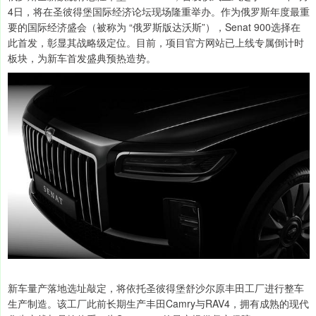
4日，将在圣彼得堡国际经济论坛现场隆重举办。作为俄罗斯年度最重
要的国际经济盛会（被称为 “俄罗斯版达沃斯”），Senat 900选择在
此首发，彰显其战略级定位。目前，项目官方网站已上线专属倒计时
板块，为新车首发盛典预热造势。
新车量产落地选址敲定，将依托圣彼得堡舒沙尔原丰田工厂进行整车
生产制造。该工厂此前长期生产丰田Camry与RAV4，拥有成熟的现代