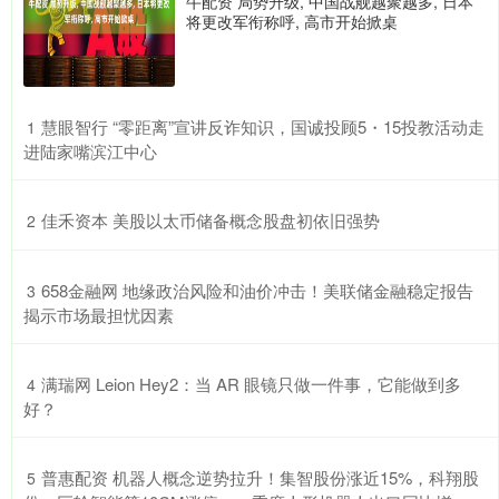
牛配资 局势升级, 中国战舰越聚越多, 日本
将更改军衔称呼, 高市开始掀桌
​慧眼智行 “零距离”宣讲反诈知识，国诚投顾5・15投教活动走
1
进陆家嘴滨江中心
​佳禾资本 美股以太币储备概念股盘初依旧强势
2
​658金融网 地缘政治风险和油价冲击！美联储金融稳定报告
3
揭示市场最担忧因素
​满瑞网 Leion Hey2：当 AR 眼镜只做一件事，它能做到多
4
好？
​普惠配资 机器人概念逆势拉升！集智股份涨近15%，科翔股
5