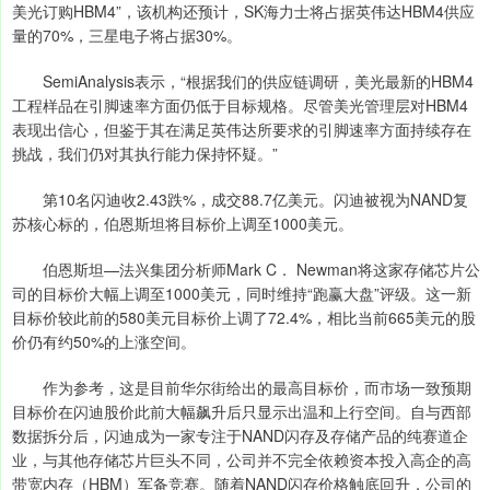
美光订购HBM4”，该机构还预计，SK海力士将占据英伟达HBM4供应
量的70%，三星电子将占据30%。
SemiAnalysis表示，“根据我们的供应链调研，美光最新的HBM4
工程样品在引脚速率方面仍低于目标规格。尽管美光管理层对HBM4
表现出信心，但鉴于其在满足英伟达所要求的引脚速率方面持续存在
挑战，我们仍对其执行能力保持怀疑。”
第10名闪迪收2.43跌%，成交88.7亿美元。闪迪被视为NAND复
苏核心标的，伯恩斯坦将目标价上调至1000美元。
伯恩斯坦—法兴集团分析师Mark C． Newman将这家存储芯片公
司的目标价大幅上调至1000美元，同时维持“跑赢大盘”评级。这一新
目标价较此前的580美元目标价上调了72.4%，相比当前665美元的股
价仍有约50%的上涨空间。
作为参考，这是目前华尔街给出的最高目标价，而市场一致预期
目标价在闪迪股价此前大幅飙升后只显示出温和上行空间。自与西部
数据拆分后，闪迪成为一家专注于NAND闪存及存储产品的纯赛道企
业，与其他存储芯片巨头不同，公司并不完全依赖资本投入高企的高
带宽内存（HBM）军备竞赛。随着NAND闪存价格触底回升，公司的