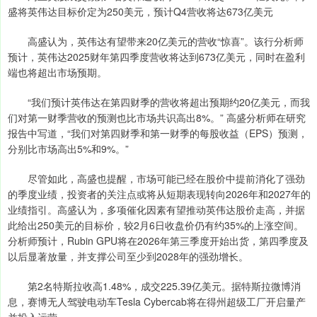
盛将英伟达目标价定为250美元，预计Q4营收将达673亿美元
高盛认为，英伟达有望带来20亿美元的营收“惊喜”。该行分析师
预计，英伟达2025财年第四季度营收将达到673亿美元，同时在盈利
端也将超出市场预期。
“我们预计英伟达在第四财季的营收将超出预期约20亿美元，而我
们对第一财季营收的预测也比市场共识高出8%。” 高盛分析师在研究
报告中写道，“我们对第四财季和第一财季的每股收益（EPS）预测，
分别比市场高出5%和9%。”
尽管如此，高盛也提醒，市场可能已经在股价中提前消化了强劲
的季度业绩，投资者的关注点或将从短期表现转向2026年和2027年的
业绩指引。高盛认为，多项催化因素有望推动英伟达股价走高，并据
此给出250美元的目标价，较2月6日收盘价仍有约35%的上涨空间。
分析师预计，Rubin GPU将在2026年第三季度开始出货，第四季度及
以后显著放量，并支撑公司至少到2028年的强劲增长。
第2名特斯拉收高1.48%，成交225.39亿美元。据特斯拉微博消
息，赛博无人驾驶电动车Tesla Cybercab将在得州超级工厂开启量产