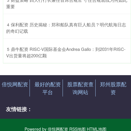
3
重要
​保利配资 历史揭秘：郑和船队真有巨人船员？明代航海日志
4
的奇幻记载
​鼎牛配资 RISC-V国际基金会Andrea Gallo：到2031年RISC-
5
V出货量将超200亿颗
倍悦网配资
最好的配资
股票配资查
郑州股票配
平台
询网站
资
友情链接：
Powered by
倍悦网配资
RSS地图
HTML地图