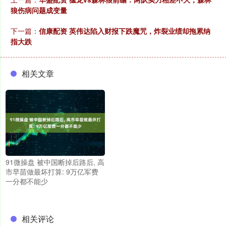
狼伤病问题成变量
下一篇：
信康配资 英伟达陷入财报下跌魔咒，炸裂业绩却拖累纳
指大跌
相关文章
91微操盘 被中国断掉后路后, 高
市早苗做最坏打算: 9万亿军费
一分都不能少
相关评论