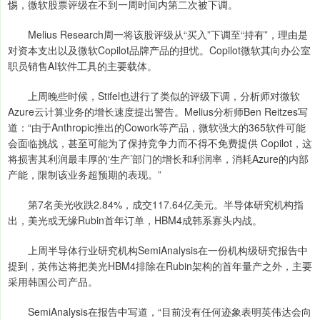
惕，微软股票评级在不到一周时间内第二次被下调。
Melius Research周一将该股评级从“买入”下调至“持有”，理由是
对资本支出以及微软Copilot品牌产品的担忧。Copilot微软其向办公室
职员销售AI软件工具的主要载体。
上周晚些时候，Stifel也进行了类似的评级下调，分析师对微软
Azure云计算业务的增长速度提出警告。Melius分析师Ben Reitzes写
道：“由于Anthropic推出的Cowork等产品，微软强大的365软件可能
会面临挑战，甚至可能为了保持竞争力而不得不免费提供 Copilot，这
将损害其利润最丰厚的‘生产’部门的增长和利润率，消耗Azure的内部
产能，限制该业务超预期的表现。”
第7名美光收跌2.84%，成交117.64亿美元。半导体研究机构指
出，美光或无缘Rubin首年订单，HBM4成韩系寡头内战。
上周半导体行业研究机构SemiAnalysis在一份机构级研究报告中
提到，英伟达将把美光HBM4排除在Rubin架构的首年量产之外，主要
采用韩国公司产品。
SemiAnalysis在报告中写道，“目前没有任何迹象表明英伟达会向