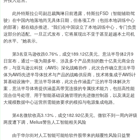
并投入运营。
此外特斯拉公司副总裁陶琳日前透露，特斯拉FSD（智能辅助驾
驶）在中国内地落地尚无具体日期，但各项工作（包括本地训练中心
的部署）都在稳步推进。“我们在中国设立了本地训练中心，专门负责
这部分的适配。一旦正式发布，它将展现出不亚于甚至超越本土司机
的水平。”她表示。
第3名亚马逊收跌0.76%，成交189.12亿美元。意法半导体2月9
日宣布，通过一项为期多年、涉及多个产品类别的数十亿美元商业合
作，与亚马逊云科技（AWS）深化战略协作，此次合作确立意法半导
体为AWS先进半导体技术与产品的战略供应商，技术将集成于AWS计
算基础设施中。意法半导体称，此次合作涵盖广泛的半导体解决方
案，意法半导体将提供涵盖高带宽连接的专属技术能力，包括高性能
混合信号处理、用于智能基础设施管理的先进微控制器，以及满足超
大规模数据中心运营所需能效要求的模拟与电源集成电路。
第4名微软收高3.13%，成交182.92亿美元。微软不到一周内评级
两度遭下调，Melius警告人工智能相关风险
由于华尔街对人工智能可能给软件股带来的颠覆性风险日益警