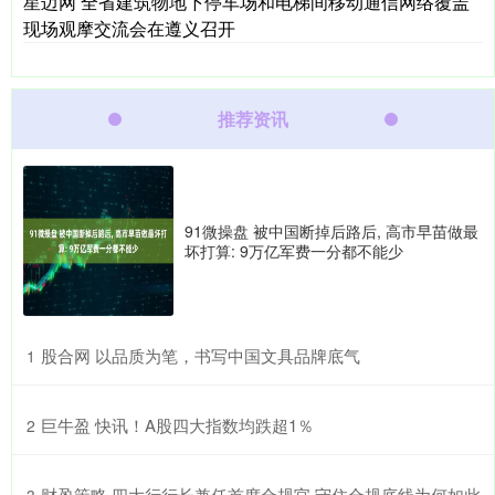
星迈网 全省建筑物地下停车场和电梯间移动通信网络覆盖
现场观摩交流会在遵义召开
推荐资讯
91微操盘 被中国断掉后路后, 高市早苗做最
坏打算: 9万亿军费一分都不能少
​股合网 以品质为笔，书写中国文具品牌底气
1
​巨牛盈 快讯！A股四大指数均跌超1％
2
​财盈策略 四大行行长兼任首席合规官 守住合规底线为何如此